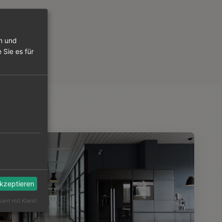
en und
 Sie es für
akzeptieren
siert mit Klaro!