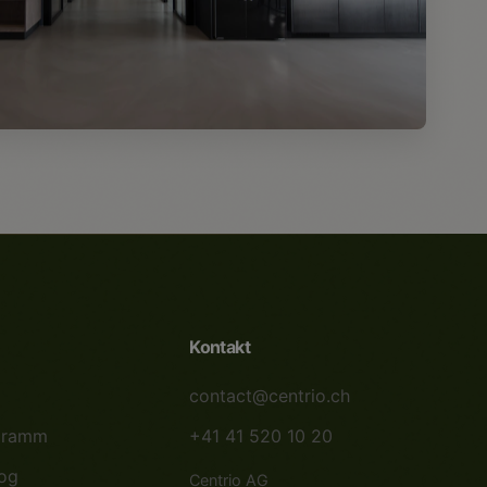
40 Baar
Kontakt
contact@centrio.ch
gramm
+41 41 520 10 20
log
Centrio AG