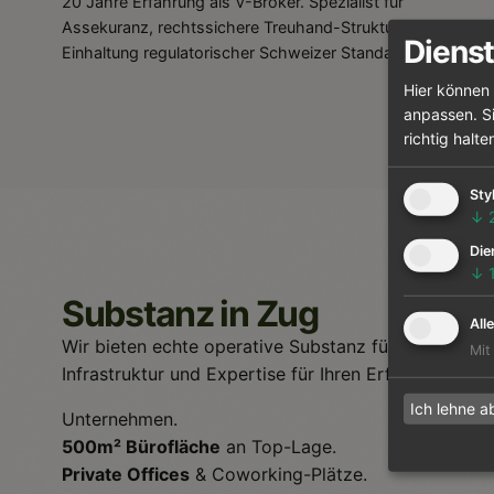
20 Jahre Erfahrung als V-Broker. Spezialist für
Assekuranz, rechtssichere Treuhand-Strukturen und die
Dienst
Einhaltung regulatorischer Schweizer Standards.
Hier können 
anpassen. Si
richtig halte
Sty
↓
Die
↓
Substanz in Zug
All
Wir bieten echte operative Substanz für Ihr Unterne
Mit
Infrastruktur und Expertise für Ihren Erfolg.
Ich lehne a
Unternehmen.
500m² Bürofläche
an Top-Lage.
Private Offices
& Coworking-Plätze.