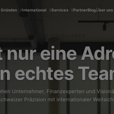
Partner
Blog
Über uns
Gründen
International
Services
E-E-A-T EXCELLENCE
t nur eine Adr
in echtes Tea
tehen Unternehmer, Finanzexperten und Visionä
chweizer Präzision mit internationaler Weitsich