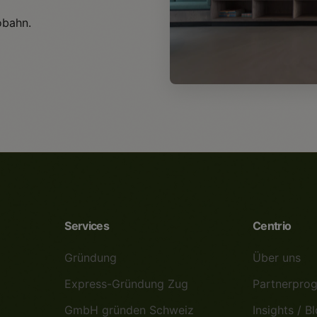
obahn.
Centrio AG
Oberdorfstrasse 11, 63
Auf Karte ansehen
Services
Centrio
Gründung
Über uns
Express-Gründung Zug
Partnerpro
GmbH gründen Schweiz
Insights / B