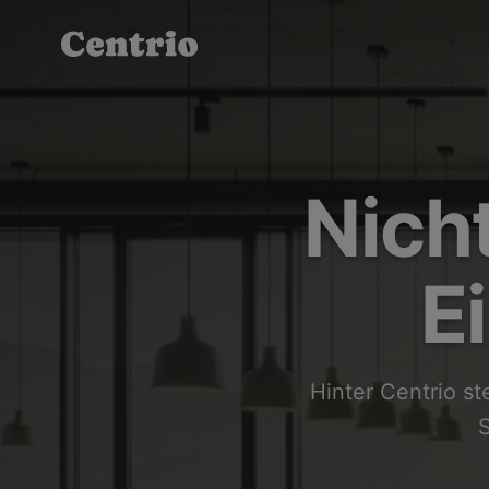
Nich
E
Hinter Centrio s
S