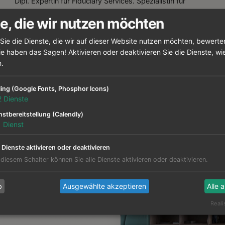
Dipl. Expertin für Fiduciary Services. Spezialistin für
komplexe Sanierungen, internationales Steuerrecht (OECD
e, die wir nutzen möchten
Pillar Two) und Finanz-Compliance.
Sie die Dienste, die wir auf dieser Website nutzen möchten, bewert
e haben das Sagen! Aktivieren oder deaktivieren Sie die Dienste, wie
n.
ling (Google Fonts, Phosphor Icons)
2
Dienste
nstbereitstellung (Calendly)
1
Dienst
e Dienste aktivieren oder deaktivieren
hmen. Centrio stellt die
 diesem Schalter können Sie alle Dienste aktivieren oder deaktivieren.
b
Ausgewählte akzeptieren
Alle 
Reali